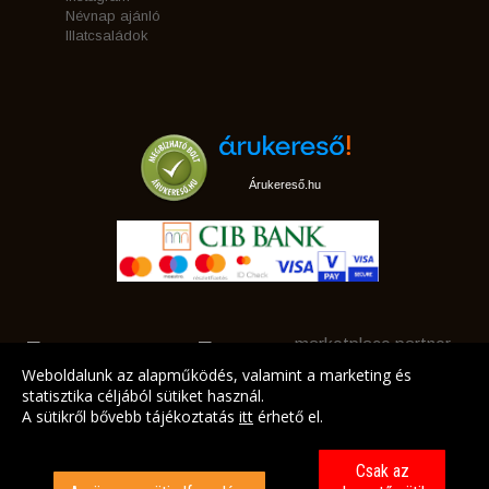
Névnap ajánló
Illatcsaládok
Árukereső.hu
marketplace partner
Weboldalunk az alapműködés, valamint a marketing és
statisztika céljából sütiket használ.
A sütikről bővebb tájékoztatás
itt
érhető el.
A LEGJOBB AJÁNLATAINK AZ ÖN CÍMÉRE!
Csak az