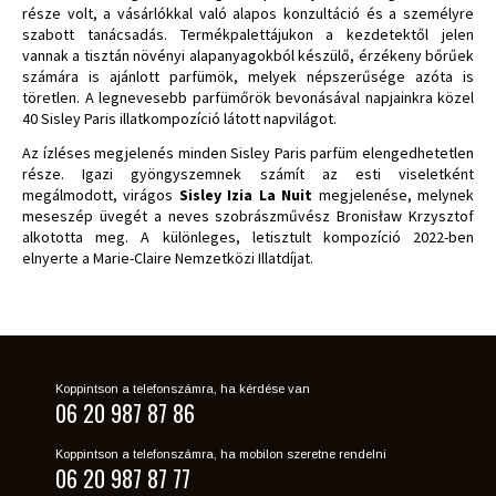
része volt, a vásárlókkal való alapos konzultáció és a személyre
szabott tanácsadás. Termékpalettájukon a kezdetektől jelen
vannak a tisztán növényi alapanyagokból készülő, érzékeny bőrűek
számára is ajánlott parfümök, melyek népszerűsége azóta is
töretlen. A legnevesebb parfümőrök bevonásával napjainkra közel
40 Sisley Paris illatkompozíció látott napvilágot.
Az ízléses megjelenés minden Sisley Paris parfüm elengedhetetlen
része. Igazi gyöngyszemnek számít az esti viseletként
megálmodott, virágos
Sisley Izia La Nuit
megjelenése, melynek
meseszép üvegét
a neves szobrászművész Bronisław Krzysztof
alkototta meg. A különleges, letisztult kompozíció 2022-ben
elnyerte a Marie-Claire Nemzetközi Illatdíjat.
Koppintson a telefonszámra, ha kérdése van
06 20 987 87 86
Koppintson a telefonszámra, ha mobilon szeretne rendelni
06 20 987 87 77