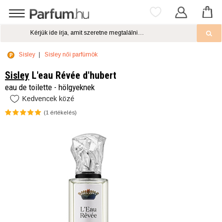
Sisley
Sisley női parfümök
Sisley
L'eau Révée d'hubert
eau de toilette - hölgyeknek
Kedvencek közé
(
1
értékelés)