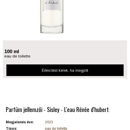
100 ml
eau de toilette
Értesítést kérek
, ha megjött
Parfüm jellemzői - Sisley - L'eau Révée d'hubert
Megjelenés éve:
2023
Típus:
eau de toilette