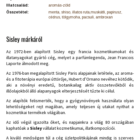
Illatcsalád:
aromás-zöld
Összetétel:
menta, shiso, illatos ruta,muskátli, papirusz,
cédrus, tölgymoha, pacsuli, ambroxan
Sisley márkáról
Az 1972-ben alapított Sisley egy francia kozmetikumokat és
illatanyagokat gyártó cég, melyet a parfümlegenda, Jean Francois
Laporte álmodott meg.
Az 1976-ban megalapított Sisley Paris alapjainak letétele, az aroma-
és a fitoterápia európai úttörője, Hubert d’Ornano nevéhez kötődik,
aki a növényi eredetű, botanikailag aktív összetevőkből és
illőolajokból álló alapanyagok elterjesztését tűzte ki célul.
Az alapítók felismerték, hogy a gyógynövények használata olyan
lehetőségeket rejt magában, amely teljesen új utakat nyithat a
kozmetikai termékek világában.
Az idő végül igazolta őket, és napjainkra a világ 80 országában
kaphatóak a
Sisley
vállalat kozmetikumai, illatkompozíciói.
A kiváló minőségen túl a cég üzletpolitikájának mindig is szerves