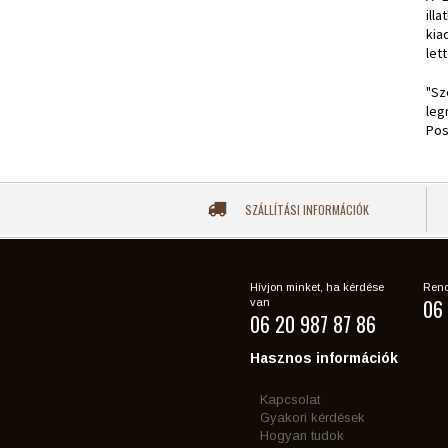
ill
kia
let
"Sz
leg
Pos
SZÁLLÍTÁSI INFORMÁCIÓK
Hívjon minket, ha kérdése
Rend
06 
van
06 20 987 87 86
Hasznos információk
Kapcsolat
Gyakori kérdések
Hogyan tudok