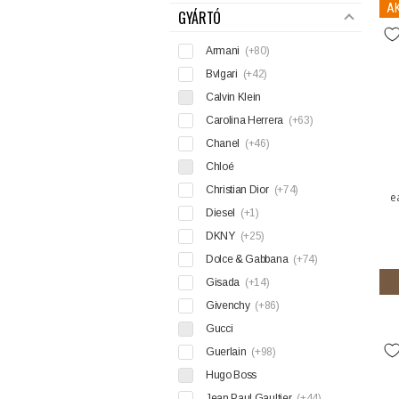
AK
GYÁRTÓ
Armani
(+80)
Bvlgari
(+42)
Calvin Klein
Carolina Herrera
(+63)
Chanel
(+46)
Chloé
Christian Dior
(+74)
e
Diesel
(+1)
DKNY
(+25)
Dolce & Gabbana
(+74)
Gisada
(+14)
Givenchy
(+86)
Gucci
Guerlain
(+98)
Hugo Boss
Jean Paul Gaultier
(+44)