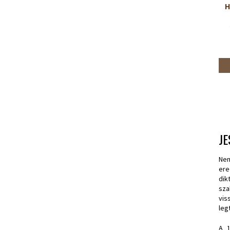
H
JE
Nem
ere
dik
sza
vis
leg
A 1