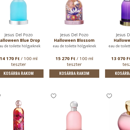
Jesus Del Pozo
Jesus Del Pozo
Jesus D
alloween Blue Drop
Halloween Blossom
Hallowe
au de toilette hölgyeknek
eau de toilette hölgyeknek
eau de toilet
14 170 Ft
/ 100 ml
15 270 Ft
/ 100 ml
13 070 F
teszter
teszter
tes
KOSÁRBA RAKOM
KOSÁRBA RAKOM
KOSÁRB