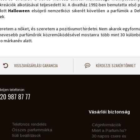
atkreációk alkotásával teljesedett ki.
A
divatház
1992-ben bemutatta első p
dott
Halloween
elsöprő nemzetközi sikerét követően a parfümök a Del
tek.
eretem a nőket, és szeretem a pozitívumot hirdetni. Nem akarok egyformasá
nevesebb parfümőrök közreműködésével mostanra több mint 30 különböző, 
o márkanév alatt.
VISSZAVÁSÁRLÁSI GARANCIA
KÉRDEZZE SZAKÉRTŐINKET
eljen telefonon
20 987 87 77
Vásárlói biztonság
Telefonos rendelés
Céginformációk
Összes parfummárka
Miért a Parfum.hu?
Süti beállítások
30 napos csere és