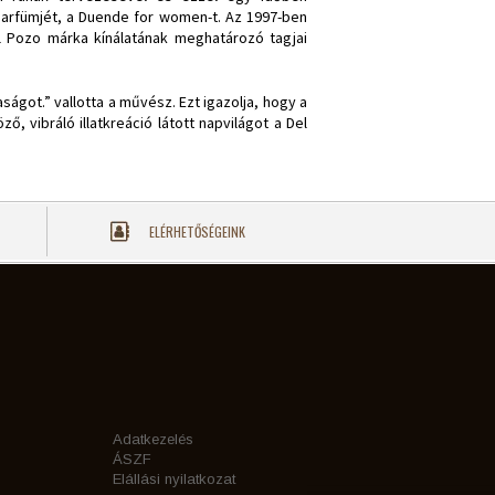
arfümjét, a Duende for women-t. Az 1997-ben
 Pozo márka kínálatának meghatározó tagjai
got.” vallotta a művész. Ezt igazolja, hogy a
vibráló illatkreáció látott napvilágot a Del
ELÉRHETŐSÉGEINK
Adatkezelés
ÁSZF
Elállási nyilatkozat