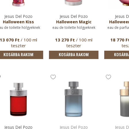
Jesus Del Pozo
Jesus Del Pozo
Jesus D
Halloween Kiss
Halloween Magic
Hallowee
au de toilette hölgyeknek
eau de toilette hölgyeknek
eau de parfu
13 070 Ft
/ 100 ml
13 270 Ft
/ 100 ml
18 770 F
teszter
teszter
tes
KOSÁRBA RAKOM
KOSÁRBA RAKOM
KOSÁRB
Jesus Del Pozo
Jesus Del Pozo
Jesus D