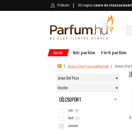
Fiókom
30 napos
csere és visszavásár
Akció
Női parfüm
Férfi parfüm
Jesus Del Pozo parfümök
Jesus Del
J
×
Jesus Del Pozo
×
teszter
SZŰRÉS
CÉLCSOPORT
női
(9)
L
férfi
(5)
unisex