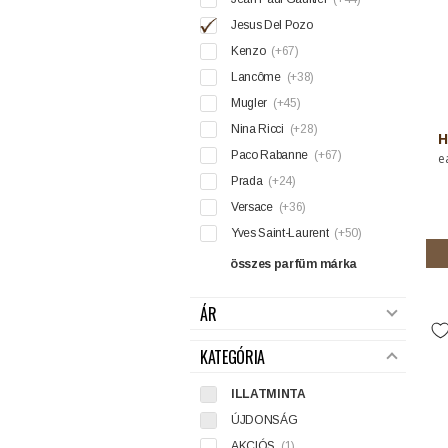
Jesus Del Pozo
Kenzo
(+67)
Lancôme
(+38)
Mugler
(+45)
Nina Ricci
(+28)
H
Paco Rabanne
(+67)
e
Prada
(+24)
Versace
(+36)
Yves Saint-Laurent
(+50)
összes parfüm márka
ÁR
KATEGÓRIA
ILLATMINTA
ÚJDONSÁG
AKCIÓS
(1)