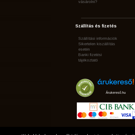
vásárolni?
Szállítás és fizetés
Szállítási információk
Sikertelen kiszállítás
esetén
Banki fizetési
tájékoztató
Árukereső.hu