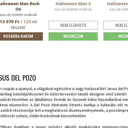
alloween Man Rock
Halloween Man X
Halloween
On
eau de toilette uraknak
eau de toil
eau de toilette uraknak
13 070 Ft
/ 125 ml
NEM ELÉRHETŐ
NEM EL
teszter
KOSÁRBA RAKOM
MEGNÉZEM
MEGN
SUS DEL POZO
 csupán a spanyol, a világdivat egészére is nagy hatással bírt Jesus del
detileg belsőépítészetet és bútortervezést tanuló designer első üzletét
tatúrát követően az újhullámos formák és fazonok bátor használatával me
kmai elismerést. A Del Pozo Almirante Street-i butikja a kulturális elit 
szatérő résztvevője lett a meghatározó divateseményeknek, a posztimpre
többször színes, vidám kreációinak köszönhetően.
990-es években a neves művész alkotói munkássága mennyasszonyi