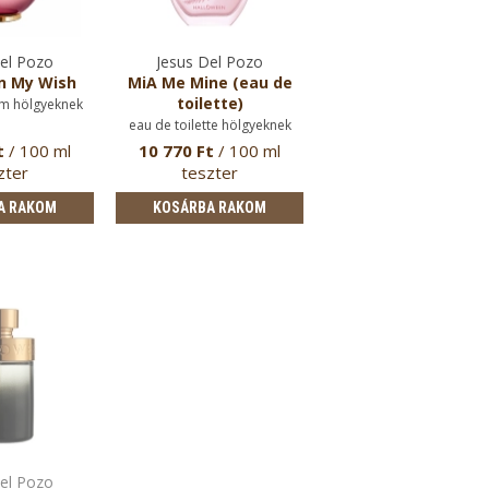
el Pozo
Jesus Del Pozo
n My Wish
MiA Me Mine (eau de
toilette)
m hölgyeknek
eau de toilette hölgyeknek
t
/ 100 ml
10 770 Ft
/ 100 ml
zter
teszter
A RAKOM
KOSÁRBA RAKOM
el Pozo