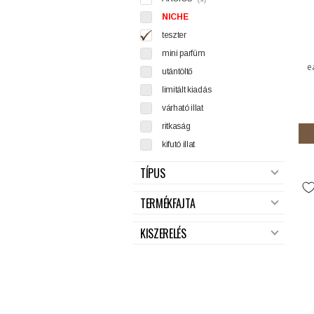
NICHE
teszter
mini parfüm
e
utántöltő
limitált kiadás
várható illat
ritkaság
kifutó illat
TÍPUS
TERMÉKFAJTA
KISZERELÉS