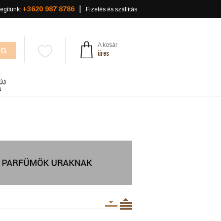
+3620 987 8786
egítünk:
Fizetés és szállítás
A kosár
üres
ÚJ
a