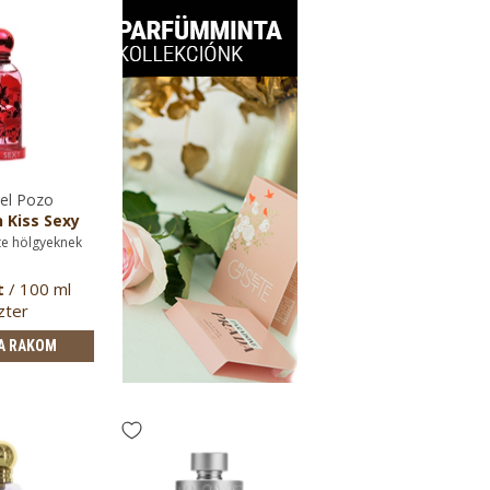
el Pozo
 Kiss Sexy
te hölgyeknek
t
/ 100 ml
zter
A RAKOM