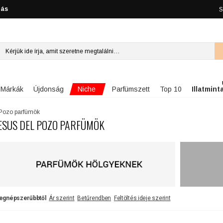
lás
S
Niche
Márkák
Újdonság
Parfümszett
Top 10
Illatmint
 Pozo parfümök
ESUS DEL POZO PARFÜMÖK
egnépszerűbbtől
Ár szerint
Betűrendben
Feltöltés ideje szerint