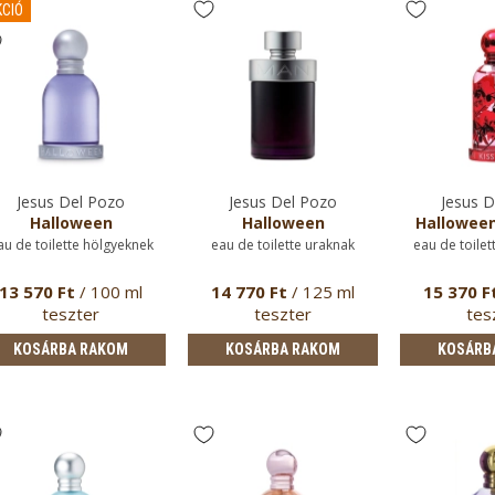
CIÓ
Jesus Del Pozo
Jesus Del Pozo
Jesus D
Halloween
Halloween
Halloween
au de toilette hölgyeknek
eau de toilette uraknak
eau de toilet
13 570 Ft
/ 100 ml
14 770 Ft
/ 125 ml
15 370 F
teszter
teszter
tes
KOSÁRBA RAKOM
KOSÁRBA RAKOM
KOSÁRB