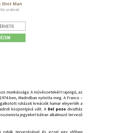
 Shot Man
ette uraknak
ÉRHETŐ
ÉZEM
 Pozo munkássága. A művészetekért rajongó, az
 1974-ben, Madridban nyitotta meg. A Franco –
galkotott ruházati kreációk hamar elnyerték a
madridi központjává vált. A
Del pozo
divatház
sszionista jegyeket bátran alkalmazó tervező
 ruhák tervezésével és ezzel egy időben