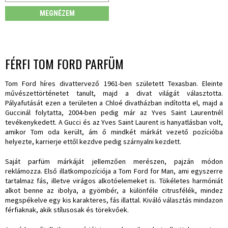
MEGNÉZEM
FÉRFI TOM FORD PARFÜM
Tom Ford híres divattervező 1961-ben született Texasban. Eleinte
művészettörténetet tanult, majd a divat világát választotta.
Pályafutását ezen a területen a Chloé divatházban indította el, majd a
Guccinál folytatta, 2004-ben pedig már az Yves Saint Laurentnél
tevékenykedett. A Gucci és az Yves Saint Laurent is hanyatlásban volt,
amikor Tom oda került, ám ő mindkét márkát vezető pozícióba
helyezte, karrierje ettől kezdve pedig szárnyalni kezdett.
Saját parfüm márkáját jellemzően merészen, pajzán módon
reklámozza. Első illatkompozíciója a Tom Ford for Man, ami egyszerre
tartalmaz fás, illetve virágos alkotóelemeket is. Tökéletes harmóniát
alkot benne az ibolya, a gyömbér, a különféle citrusfélék, mindez
megspékelve egy kis karakteres, fás illattal. Kiváló választás mindazon
férfiaknak, akik stílusosak és törekvőek.