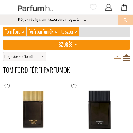
Tom Ford
férfi parfümök
teszter
SZŰRÉS
TOM FORD FÉRFI PARFÜMÖK