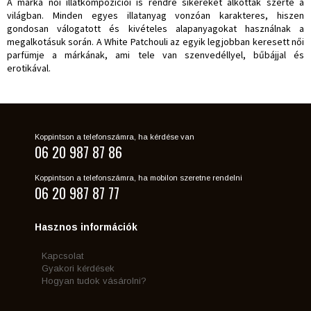
A márka női illatkompozíciói is rendre sikereket alkottak szerte a
világban. Minden egyes illatanyag vonzóan karakteres, hiszen
gondosan válogatott és kivételes alapanyagokat használnak a
megalkotásuk során. A White Patchouli az egyik legjobban keresett női
parfümje a márkának, ami tele van szenvedéllyel, bűbájjal és
erotikával.
Koppintson a telefonszámra, ha kérdése van
06 20 987 87 86
Koppintson a telefonszámra, ha mobilon szeretne rendelni
06 20 987 87 77
Hasznos információk
Kapcsolat
Gyakori kérdések
Hogyan tudok vásárolni?