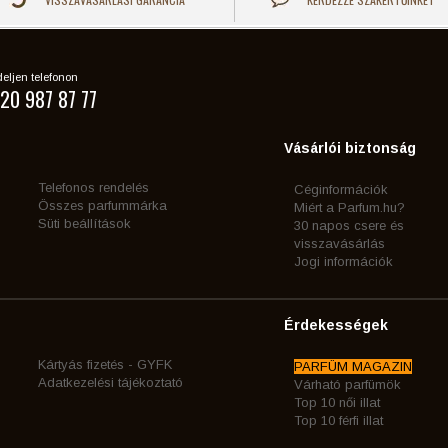
eljen telefonon
20 987 87 77
Vásárlói biztonság
Telefonos rendelés
Céginformációk
Összes parfummárka
Miért a Parfum.hu?
Süti beállítások
30 napos csere és
visszavásárlás
Jogi információk
Érdekességek
Kártyás fizetés - GYFK
PARFÜM MAGAZIN
Adatkezelési tájékoztató
Várható parfümök
Top 10 női illat
Top 10 férfi illat