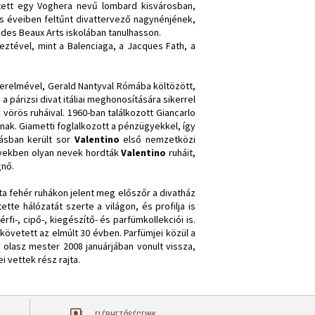
ett egy Voghera nevű lombard kisvárosban,
s éveiben feltűnt divattervező nagynénjének,
e des Beaux Arts iskolában tanulhasson.
ztével, mint a Balenciaga, a Jacques Fath, a
zerelmével, Gerald Nantyval Rómába költözött,
 párizsi divat itáliai meghonosítására sikerrel
vörös ruháival. 1960-ban találkozott Giancarlo
onak. Giametti foglalkozott a pénzügyekkel, így
lásban került sor
Valentino
első nemzetközi
 években olyan nevek hordták
Valentino
ruháit,
gnő.
zta fehér ruhákon jelent meg előszőr a divatház
tte hálózatát szerte a világon, és profilja is
rfi-, cipő-, kiegészítő- és parfümkollekciói is.
 követett az elmúlt 30 évben. Parfümjei közül a
z olasz mester 2008 januárjában vonult vissza,
i vettek rész rajta.
ELÉRHETŐSÉGEINK