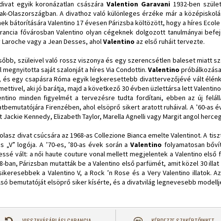
ivat egyik koronázatlan császára
Valention Garavani
1932-ben szület
ak-Olaszországban. A divathoz való különleges érzéke már a középiskolá
nek bátorítására Valentino 17 évesen Párizsba költözött, hogy a híres Ecol
rancia fővárosban Valentino olyan cégeknek dolgozott tanulmányai befeje
 Laroche vagy a Jean Desses, ahol
Valentino
az első ruháit tervezte.
őbb, szüleivel való rossz viszonya és egy szerencsétlen baleset miatt s
l megnyitotta saját szalonját a híres Via Condottin.
Valentino
próbálkozása a
t, és egy csapásra Róma egyik legkeresettebb divattervezőjévé vált élénk 
mettivel, aki jó barátja, majd a következő 30 évben üzlettársa lett Valentin
entino minden figyelmét a tervezésre tudta fordítani, ebben az új felál
atbemutatójára Firenzében, ahol elsöprő sikert aratott ruháival. A ’60-as
t Jackie Kennedy, Elizabeth Taylor, Marella Agnelli vagy Margit angol herce
olasz divat csúcsára az 1968-as Collezione Bianca emelte Valentinot. A tis
es „V” logója. A ’70-es, ’80-as évek során a
Valentino
folyamatosan bővíte
jessé vált: a női haute couture vonal mellett megjelentek a Valentino első fé
8-ban, Párizsban mutatták be a Valentino első parfümét, amit közel 30 illat
sikeresebbek a Valentino V, a Rock ’n Rose és a Very Valentino illatok. A
lsó bemutatóját elsöprő siker kísérte, és a divatvilág legnevesebb modellje
VISSZAVÁSÁRLÁSI GARANCIA
KÉRDEZZE SZAKÉRTŐINKET