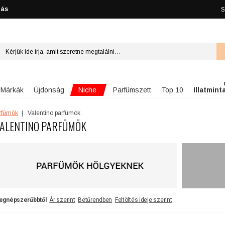
lás
S
Niche
Márkák
Újdonság
Parfümszett
Top 10
Illatmint
arfümök
Valentino parfümök
ALENTINO PARFÜMÖK
egnépszerűbbtől
Ár szerint
Betűrendben
Feltöltés ideje szerint