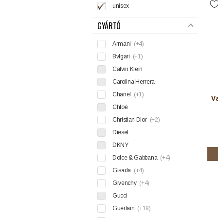
unisex
GYÁRTÓ
Armani
(+4)
Bvlgari
(+1)
Calvin Klein
Carolina Herrera
Chanel
(+1)
V
Chloé
Christian Dior
(+2)
Diesel
DKNY
Dolce & Gabbana
(+4)
Gisada
(+4)
Givenchy
(+4)
Gucci
Guerlain
(+19)