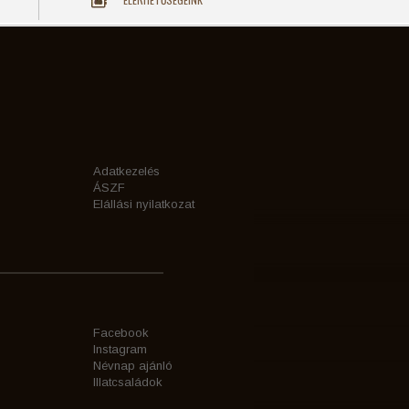
Adatkezelés
ÁSZF
Elállási nyilatkozat
Facebook
Instagram
Névnap ajánló
Illatcsaládok