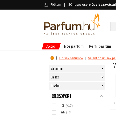
Fiókom
30 napos
csere és visszavásár
Akció
Női parfüm
Férfi parfüm
Unisex parfümök
Valentino unisex p
V
×
Valentino
×
unisex
×
teszter
SZŰRÉS
CÉLCSOPORT
L
női
(+17)
férfi
(+6)