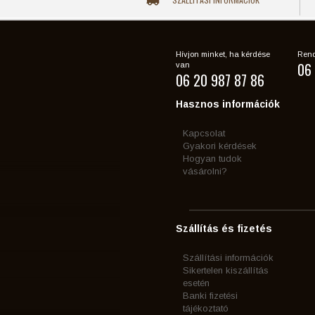
Hívjon minket, ha kérdése
Rend
06 
van
06 20 987 87 86
Hasznos információk
Kapcsolat
Gyakori kérdések
Hogyan tudok
vásárolni?
Szállítás és fizetés
Szállítási információk
Sikertelen kiszállítás
esetén
Banki fizetési
tájékoztató