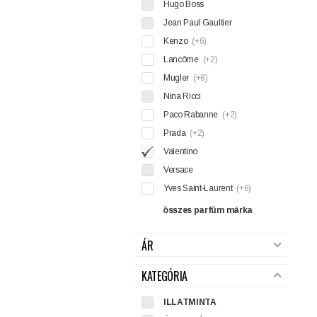
Hugo Boss
Jean Paul Gaultier
Kenzo
(+6)
Lancôme
(+2)
Mugler
(+8)
Nina Ricci
Paco Rabanne
(+2)
Prada
(+2)
Valentino
Versace
Yves Saint-Laurent
(+6)
összes parfüm márka
ÁR
KATEGÓRIA
ILLATMINTA