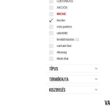
ÚJDONSÁG
AKCIÓS
NICHE
teszter
mini parfüm
utántöltő
limitált kiadás
(1)
várható illat
ritkaság
kifutó illat
TÍPUS
TERMÉKFAJTA
KISZERELÉS
V