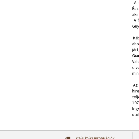
A d
Ész
aki
A f
Guy
Kés
aho
jár
Gia
Val
div
min
Az 
hír
tel
197
leg
uto
SZÁLLÍTÁSI INFORMÁCIÓK