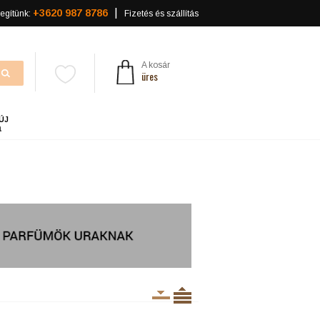
+3620 987 8786
egítünk:
Fizetés és szállítás
A kosár
üres
ÚJ
a