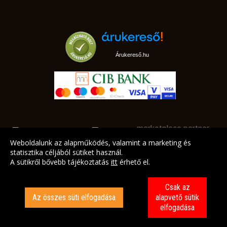
Árukereső.hu
marketplace partner
Weboldalunk az alapműködés, valamint a marketing és
statisztika céljából sütiket használ.
A sütikről bővebb tájékoztatás
itt
érhető el.
A LEGJOBB AJÁNLATAINK AZ ÖN CÍMÉRE!
Csak az
Az összes süti elfogadása
alapvető sütik
elfogadása