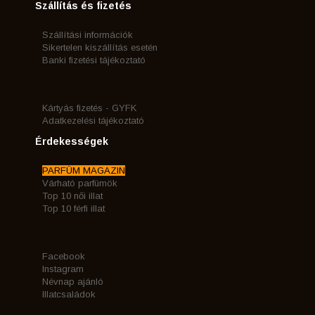
Szállítás és fizetés
Szállítási információk
Sikertelen kiszállítás esetén
Banki fizetési tájékoztató
Kártyás fizetés - GYFK
Adatkezelési tájékoztató
Érdekességek
PARFÜM MAGAZIN
Várható parfümök
Top 10 női illat
Top 10 férfi illat
Facebook
Instagram
Névnap ajánló
Illatcsaládok