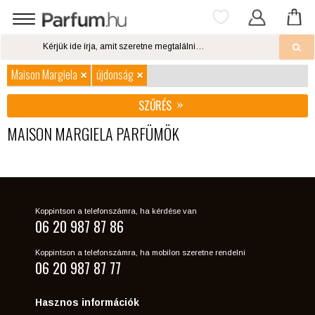
Maison Margiela
újdonság
SZŰRÉS
MAISON MARGIELA PARFÜMÖK
Koppintson a telefonszámra, ha kérdése van
06 20 987 87 86
Koppintson a telefonszámra, ha mobilon szeretne rendelni
06 20 987 87 77
Hasznos információk