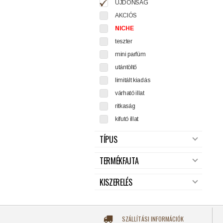
ÚJDONSÁG
AKCIÓS
NICHE
teszter
mini parfüm
utántöltő
limitált kiadás
várható illat
ritkaság
kifutó illat
TÍPUS
TERMÉKFAJTA
KISZERELÉS
SZÁLLÍTÁSI INFORMÁCIÓK