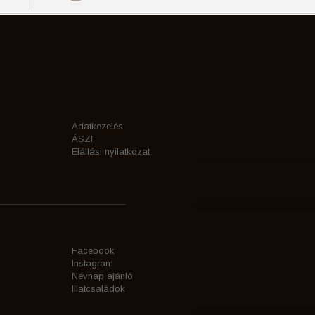
Adatkezelés
ÁSZF
Elállási nyilatkozat
Facebook
Instagram
Névnap ajánló
Illatcsaládok