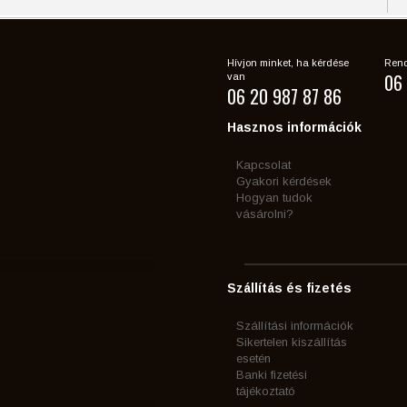
Hívjon minket, ha kérdése
Rend
06 
van
06 20 987 87 86
Hasznos információk
Kapcsolat
Gyakori kérdések
Hogyan tudok
vásárolni?
Szállítás és fizetés
Szállítási információk
Sikertelen kiszállítás
esetén
Banki fizetési
tájékoztató