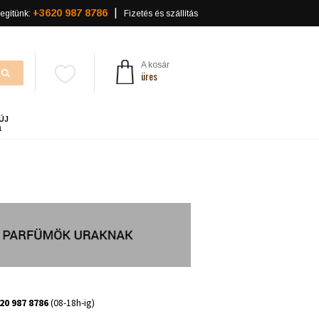
+3620 987 8786
egítünk:
Fizetés és szállítás
A kosár
üres
ÚJ
a
20 987 8786
(08-18h-ig)