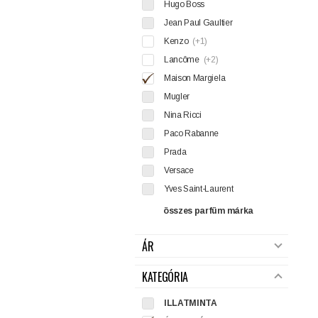
Hugo Boss
Jean Paul Gaultier
Kenzo
(+1)
Lancôme
(+2)
Maison Margiela
Mugler
Nina Ricci
Paco Rabanne
Prada
Versace
Yves Saint-Laurent
összes parfüm márka
ÁR
KATEGÓRIA
ILLATMINTA