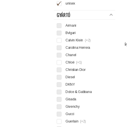
unisex
GYÁRTÓ
Armani
Bvlgari
Calvin Klein
(+2)
Í
Carolina Herrera
Chanel
Chloé
(+1)
Christian Dior
Diesel
DKNY
Dolce & Gabbana
Gisada
Givenchy
Gucci
Guerlain
(+2)