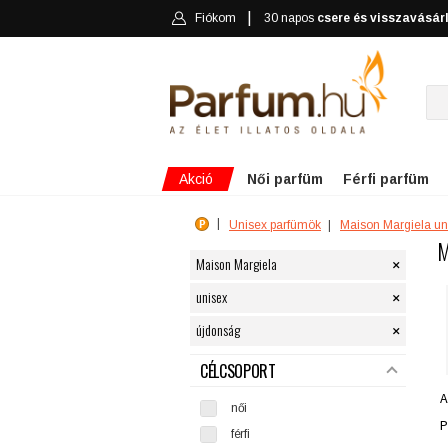
Fiókom
30 napos
csere és visszavásár
Akció
Női parfüm
Férfi parfüm
Unisex parfümök
Maison Margiela un
M
×
Maison Margiela
×
unisex
×
újdonság
SZŰRÉS
CÉLCSOPORT
A
női
P
férfi