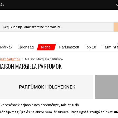
lás
S
Niche
Márkák
Újdonság
Parfümszett
Top 10
Illatmint
isex parfümök
Maison Margiela parfümök
AISON MARGIELA PARFÜMÖK
 keresésnek sajnos nincs eredménye, találat: 0 db
róbálja meg újra és ha akkor sem jár sikerrel, hívja ügyfélszolgálatunkat:
06