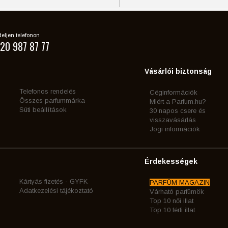
eljen telefonon
20 987 87 77
Vásárlói biztonság
Telefonos rendelés
Céginformációk
Összes parfummárka
Miért a Parfum.hu?
Süti beállítások
30 napos csere és
visszavásárlás
Jogi információk
Érdekességek
Kártyás fizetés - GYFK
PARFÜM MAGAZIN
Adatkezelési tájékoztató
Várható parfümök
Top 10 női illat
Top 10 férfi illat