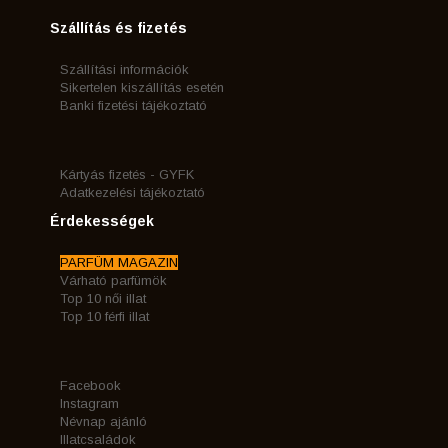
Szállítás és fizetés
Szállítási információk
Sikertelen kiszállítás esetén
Banki fizetési tájékoztató
Kártyás fizetés - GYFK
Adatkezelési tájékoztató
Érdekességek
PARFÜM MAGAZIN
Várható parfümök
Top 10 női illat
Top 10 férfi illat
Facebook
Instagram
Névnap ajánló
Illatcsaládok