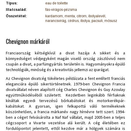
Típus:
eau de toilette
Illatcsalád:
fás-virágos-pézsma
Összetétel:
kardamom, menta, citrom, ibolyalevél,
narancsvirág, cédrus, ibolya, pacsuli, mósusz
Chevignon márkáról
Franciaország kétségkívül a divat hazája A sikket és a
könnyedséget védjegyként magán viselő ország zászlóvivő nem
csupán a divat, a parfümgyártás területén is. Hagyományokra épülő
technológiák, minőség és a kreativitás jellemzi az iparágat.
Az Chevignon divatcég tökéletes példázata a fent említett franciás
eleganciára épülő sikertörténetnek. 1979-ben Chevignon Francia
divatvállalat néven alapított cég Charles Chevignon és Guy Azoulay
együttműködéséből született. Kezdetben leginkább férfiaknak
kínáltak egyedi tervezésű bőrkabátokat és motorkerékpár-
kabátokat. A gyorsan, igen felkapottá váló termékeknek
köszönhetően, a francia márkanév nagy hírnévre tett szert. 1994-
ben a céget felvásárolta a Naf Naf vállalat, majd 2005-ben a teljes
cégcsoport a Vivarte vezetése alá került. A cég életében ez
fordulópontot jelentett, ettől kezdve már a hölgyek számára is