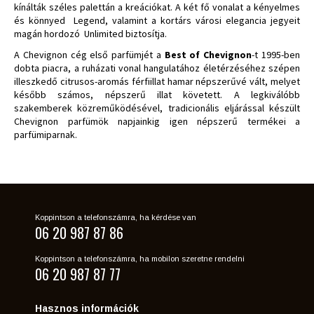
kínálták széles palettán a kreációkat. A két fő vonalat a kényelmes
és könnyed Legend, valamint a kortárs városi elegancia jegyeit
magán hordozó Unlimited biztosítja.
A Chevignon cég első parfümjét a
Best of Chevignon
-t 1995-ben
dobta piacra, a ruházati vonal hangulatához életérzéséhez szépen
illeszkedő citrusos-aromás férfiillat hamar népszerűvé vált, melyet
később számos, népszerű illat követett. A legkiválóbb
szakemberek közreműködésével, tradicionális eljárással készült
Chevignon parfümök napjainkig igen népszerű termékei a
parfümiparnak.
Koppintson a telefonszámra, ha kérdése van
06 20 987 87 86
Koppintson a telefonszámra, ha mobilon szeretne rendelni
06 20 987 87 77
Hasznos információk