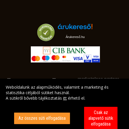
Árukereső.hu
marketplace partner
Weboldalunk az alapműködés, valamint a marketing és
statisztika céljából sütiket használ.
A sütikről bővebb tájékoztatás
itt
érhető el.
A LEGJOBB AJÁNLATAINK AZ ÖN CÍMÉRE!
Csak az
Az összes süti elfogadása
alapvető sütik
elfogadása