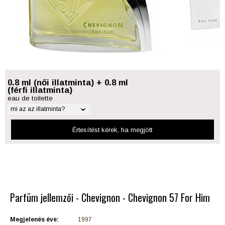
0.8 ml (női illatminta) + 0.8 ml
(férfi illatminta)
eau de toilette
mi az az illatminta?
Értesítést kérek
, ha megjött
Parfüm jellemzői - Chevignon - Chevignon 57 For Him
Megjelenés éve:
1997