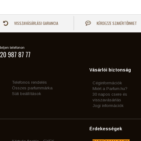
VISSZAVÁSÁRLÁSI GARANCIA
KÉRDEZZE SZAKÉRTŐINKET
eljen telefonon
20 987 87 77
Vásárlói biztonság
Telefonos rendelés
Céginformációk
Összes parfummárka
Miért a Parfum.hu?
Süti beállítások
30 napos csere és
visszavásárlás
Jogi információk
Érdekességek