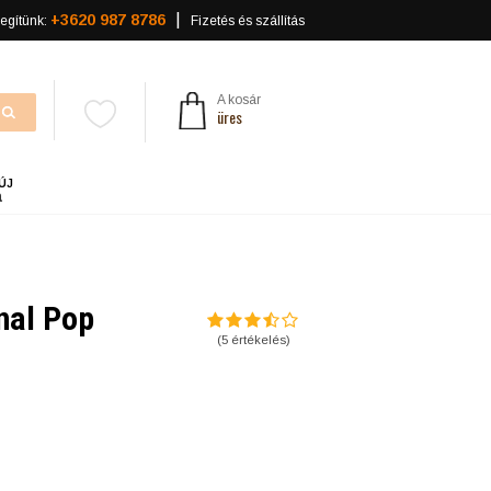
+3620 987 8786
egítünk:
Fizetés és szállítás
A kosár
üres
ÚJ
a
nal Pop
(
5
értékelés)