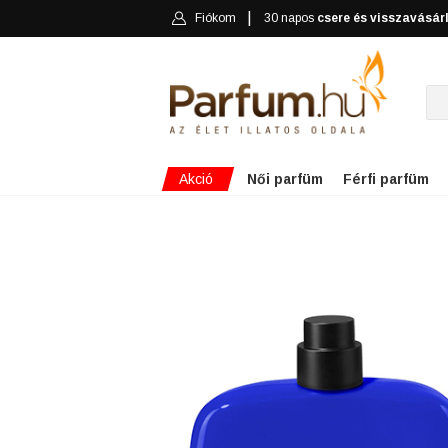
Fiókom
30 napos
csere és visszavásár
Akció
Női parfüm
Férfi parfüm