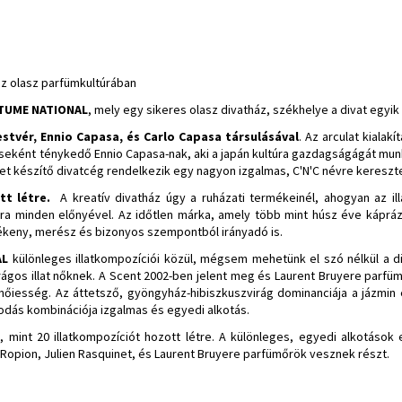
az olasz parfümkultúrában
TUME NATIONAL
, mely egy sikeres olasz divatház, székhelye a divat egyik
estvér, Ennio Capasa, és Carlo Capasa társulásával
. Az arculat kialak
eként ténykedő Ennio Capasa-nak, aki a japán kultúra gazdagságágát mun
et készítő divatcég rendelkezik egy nagyon izgalmas, C'N'C névre keresztel
tt létre.
A kreatív divatház úgy a ruházati termékeinél, ahogyan az il
ra minden előnyével. Az időtlen márka, amely több mint húsz éve kápráz
mékeny, merész és bizonyos szempontból irányadó is.
AL
különleges illatkompozíciói közül, mégsem mehetünk el szó nélkül a d
rágos illat nőknek. A Scent 2002-ben jelent meg és Laurent Bruyere parfümő
nőiesség. Az áttetsző, gyöngyház-hibiszkuszvirág dominanciája a jázmin 
odás kombinációja izgalmas és egyedi alkotás.
, mint 20 illatkompozíciót hozott létre. A különleges, egyedi alkotáso
Ropion, Julien Rasquinet, és Laurent Bruyere parfümőrök vesznek részt.