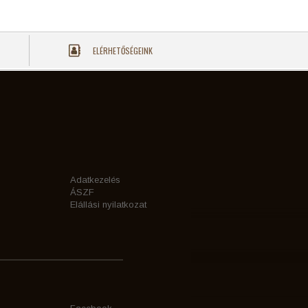
ELÉRHETŐSÉGEINK
Adatkezelés
ÁSZF
Elállási nyilatkozat