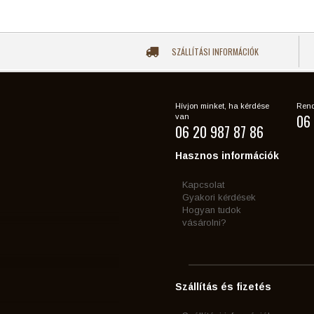
SZÁLLÍTÁSI INFORMÁCIÓK
Hívjon minket, ha kérdése
Rend
06 
van
06 20 987 87 86
Hasznos információk
Kapcsolat
Gyakori kérdések
Hogyan tudok
vásárolni?
Szállítás és fizetés