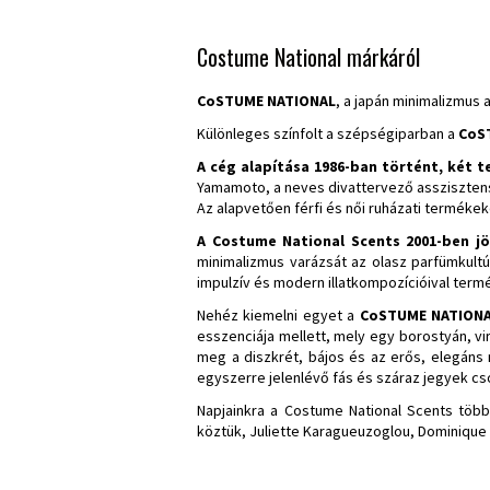
Costume National márkáról
CoSTUME NATIONAL
, a japán minimalizmus 
Különleges színfolt a szépségiparban a
CoS
A cég alapítása 1986-ban történt, két t
Yamamoto, a neves divattervező asszisztens
Az alapvetően férfi és női ruházati termékek
A
Costume National Scents
2001-ben jö
minimalizmus varázsát az olasz parfümkultú
impulzív és modern illatkompozícióival ter
Nehéz kiemelni egyet a
CoSTUME NATION
esszenciája mellett, mely egy borostyán, vi
meg a diszkrét, bájos és az erős, elegáns 
egyszerre jelenlévő fás és száraz jegyek cs
Napjainkra a Costume National Scents több
köztük, Juliette Karagueuzoglou, Dominique 