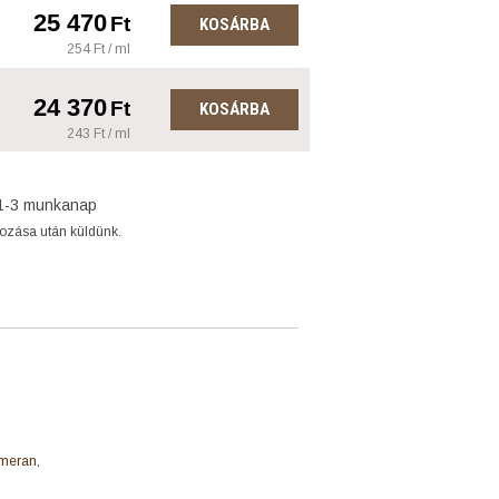
25 470
Ft
KOSÁRBA
254 Ft / ml
24 370
Ft
KOSÁRBA
243 Ft / ml
1-3 munkanap
gozása után küldünk.
hmeran,