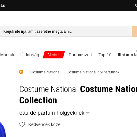
lás
S
Niche
Márkák
Újdonság
Parfümszett
Top 10
Illatmint
Costume National
Costume National női parfümök
Costume Natio
Costume National
Collection
eau de parfum hölgyeknek
Kedvencek közé