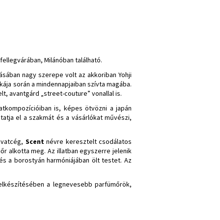
 fellegvárában, Milánóban található.
ításában nagy szerepe volt az akkoriban Yohji
kája során a mindennapjaiban szívta magába.
t, avantgárd „street-couture” vonallal is.
latkompozícióiban is, képes ötvözni a japán
tatja el a szakmát és a vásárlókat művészi,
ivatcég,
Scent
névre keresztelt csodálatos
r alkotta meg. Az illatban egyszerre jelenik
és a borostyán harmóniájában ölt testet. Az
k elkészítésében a legnevesebb parfümőrök,