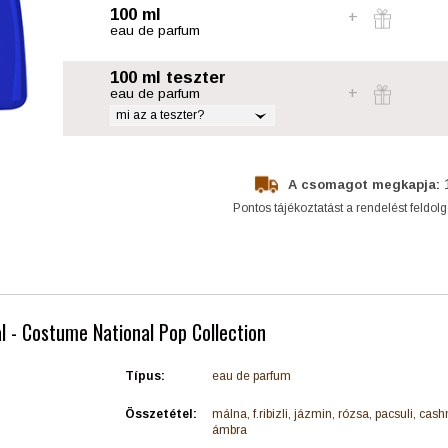
100 ml
eau de parfum
100 ml teszter
eau de parfum
mi az a teszter?
A csomagot megkapja:
Pontos tájékoztatást a rendelést feldol
l - Costume National Pop Collection
Típus:
eau de parfum
Összetétel:
málna, f.ribizli, jázmin, rózsa, pacsuli, cas
ámbra