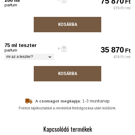
75 870
200 ml
Ft
parfum
379 Ft / ml
KOSÁRBA
75 ml teszter
35 870
Ft
parfum
mi az a teszter?
478 Ft / ml
KOSÁRBA
1-3 munkanap
A csomagot megkapja:
Pontos tájékoztatást a rendelést feldolgozása után küldünk.
Kapcsolódó termékek