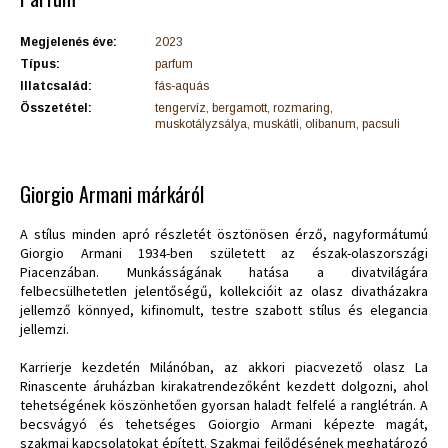
Megjelenés éve:
2023
Típus:
parfum
Illatcsalád:
fás-aquás
Összetétel:
tengervíz, bergamott, rozmaring,
muskotályzsálya, muskátli, olibanum, pacsuli
Giorgio Armani márkáról
A stílus minden apró részletét ösztönösen érző, nagyformátumú
Giorgio Armani 1934-ben született az észak-olaszországi
Piacenzában. Munkásságának hatása a divatvilágára
felbecsülhetetlen jelentőségű, kollekcióit az olasz divatházakra
jellemző könnyed, kifinomult, testre szabott stílus és elegancia
jellemzi.
Karrierje kezdetén Milánóban, az akkori piacvezető olasz La
Rinascente áruházban kirakatrendezőként kezdett dolgozni, ahol
tehetségének köszönhetően gyorsan haladt felfelé a ranglétrán. A
becsvágyó és tehetséges Goiorgio Armani képezte magát,
szakmai kapcsolatokat épített. Szakmai fejlődésének meghatározó