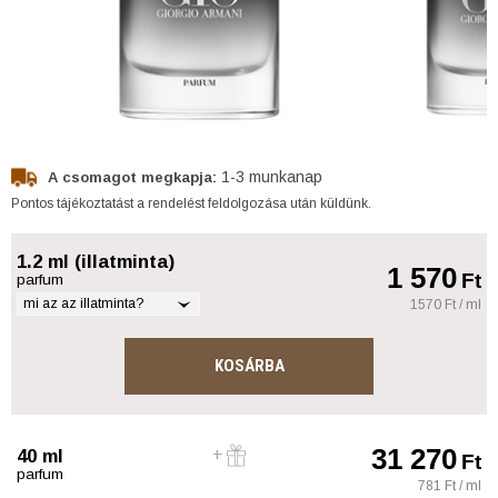
1-3 munkanap
A csomagot megkapja:
Pontos tájékoztatást a rendelést feldolgozása után küldünk.
1.2 ml (illatminta)
1 570
Ft
parfum
mi az az illatminta?
1570 Ft / ml
KOSÁRBA
31 270
40 ml
Ft
parfum
781 Ft / ml