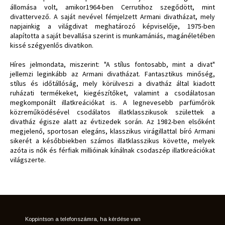
állomása volt, amikor1964-ben Cerrutihoz szegődött, mint
divattervező. A saját nevével fémjelzett Armani divatházat, mely
napjainkig a világdivat meghatározó képviselője, 1975-ben
alapította a saját bevallása szerint is munkamániás, magánéletében
kissé szégyenlős divatikon.
Híres jelmondata, miszerint: "A stílus fontosabb, mint a divat"
jellemzi leginkább az Armani divatházat. Fantasztikus minőség,
stílus és időtállóság, mely körülveszi a divatház által kiadott
ruházati termékeket, kiegészítőket, valamint a csodálatosan
megkomponált illatkreációkat is. A legnevesebb parfümőrök
közreműködésével csodálatos illatklasszikusok születtek a
divatház égisze alatt az évtizedek során. Az 1982-ben elsőként
megjelenő, sportosan elegáns, klasszikus virágillattal bíró Armani
sikerét a későbbiekben számos illatklasszikus követte, melyek
azóta is nők és férfiak millióinak kínálnak csodaszép illatkreációkat
világszerte.
Koppintson a telefonszámra, ha kérdése van