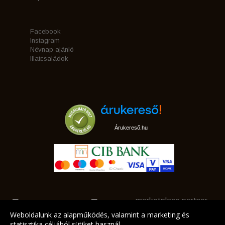
Facebook
Instagram
Névnap ajánló
Illatcsaládok
Árukereső.hu
marketplace partner
Weboldalunk az alapműködés, valamint a marketing és
statisztika céljából sütiket használ.