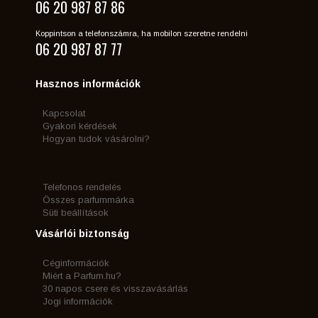
06 20 987 87 86
Koppintson a telefonszámra, ha mobilon szeretne rendelni
06 20 987 87 77
Hasznos információk
Kapcsolat
Gyakori kérdések
Hogyan tudok vásárolni?
Telefonos rendelés
Összes parfummárka
Süti beállítások
Vásárlói biztonság
Céginformációk
Miért a Parfum.hu?
30 napos csere és visszavásárlás
Jogi információk