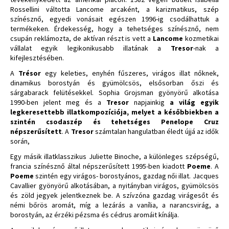
Rossellini váltotta Lancome arcaként, a karizmatikus, szép
színésznő, egyedi vonásait egészen 1996-ig csodálhattuk a
termékeken. Érdekesség, hogy a tehetséges színésznő, nem
csupán reklámozta, de aktívan részt is vett a
Lancome
kozmetikai
vállalat egyik legikonikusabb illatának a
Tresor
-nak a
kifejlesztésében.
A
Trésor
egy keleties, enyhén fűszeres, virágos illat nőknek,
dinamikus borostyán és gyümölcsös, elsősorban őszi és
sárgabarack felütésekkel. Sophia Grojsman gyönyörű alkotása
1990-ben jelent meg és a
Tresor
napjainkig
a világ egyik
legkeresettebb illatkompozíciója, melyet a későbbiekben a
szintén csodaszép és tehetséges Penelope Cruz
népszerűsített
. A
Tresor
számtalan hangulatban éledt újjá az idők
során,
Egy másik illatklasszikus Juliette Binoche, a különleges szépségű,
francia színésznő által népszerűsített 1995-ben kiadott
Poeme
. A
Poeme
szintén egy virágos- borostyános, gazdag női illat. Jacques
Cavallier gyönyörű alkotásában, a nyitányban virágos, gyümölcsös
és zöld jegyek jelentkeznek be. A szívzóna gazdag virágesőt és
némi bőrös aromát, míg a lezárás a vanília, a narancsvirág, a
borostyán, az érzéki pézsma és cédrus aromáit kínálja.