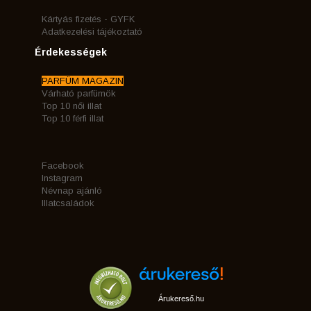
Kártyás fizetés - GYFK
Adatkezelési tájékoztató
Érdekességek
PARFÜM MAGAZIN
Várható parfümök
Top 10 női illat
Top 10 férfi illat
Facebook
Instagram
Névnap ajánló
Illatcsaládok
Árukereső.hu