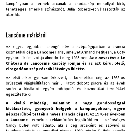
kampányban a termék arcának a csodaszép mosollyal bíró,
tehetséges amerikai színésznőt, Julia Roberts-et választották az
alkotók.
Lancôme márkáról
Az egyik legjobban csengő név a szépségiparban a francia
kozmetikai cég a
Lancome
Paris, amelyet Armand Petitjean, a Coty
egykori alkalmazottja álmodott meg 1935-ben.
Az elnevezést a Le
Château de Lancosme kastély romjai és az azt kőrül ölelő,
elragadóan szép rózsák látványa ihlette.
Az első siker gyorsan érkezett, a kozmetikai cég az 1935-ös
brüsszeli világkiállításon már 5 illatot dobott piacra és az évek
során a kínálatot egyéb bőrápoló és kozmetikai termékkel
egészítette ki.
A kiváló minőség, valamint a nagy gondossággal
kiválasztott, gyönyörű hölgyek a kampányokban, egyre
népszerűbbé tették a neves francia céget.
Az 1970-es években
a
Lancome
termékek reklámfotóin legsűrűbben a szépséges
Nancy Dutiel volt látható, aki a cég arcaként és szóvivő is
tevékenykedett az amerikai piacon. 1982 végén Dutielt Isabella