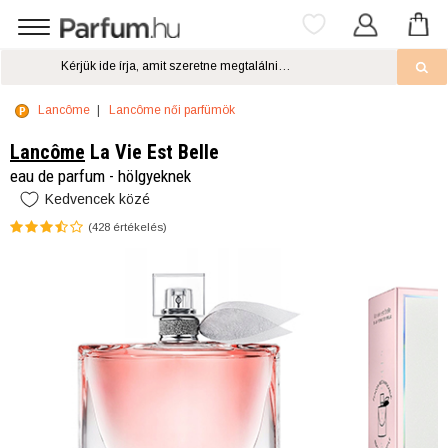
Lancôme
Lancôme női parfümök
Lancôme
La Vie Est Belle
eau de parfum - hölgyeknek
Kedvencek közé
(
428
értékelés)