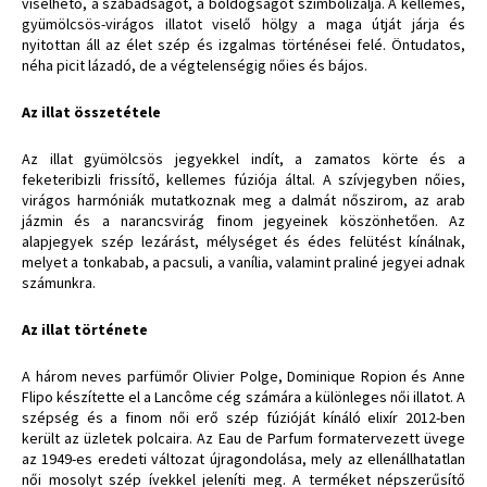
viselhető, a szabadságot, a boldogságot szimbolizálja. A kellemes,
gyümölcsös-virágos illatot viselő hölgy a maga útját járja és
nyitottan áll az élet szép és izgalmas történései felé. Öntudatos,
néha picit lázadó, de a végtelenségig nőies és bájos.
Az illat összetétele
Az illat gyümölcsös jegyekkel indít, a zamatos körte és a
feketeribizli frissítő, kellemes fúziója által. A szívjegyben nőies,
virágos harmóniák mutatkoznak meg a dalmát nőszirom, az arab
jázmin és a narancsvirág finom jegyeinek köszönhetően. Az
alapjegyek szép lezárást, mélységet és édes felütést kínálnak,
melyet a tonkabab, a pacsuli, a vanília, valamint praliné jegyei adnak
számunkra.
Az illat története
A három neves parfümőr Olivier Polge, Dominique Ropion és Anne
Flipo készítette el a Lancôme cég számára a különleges női illatot. A
szépség és a finom női erő szép fúzióját kínáló elixír 2012-ben
került az üzletek polcaira. Az Eau de Parfum formatervezett üvege
az 1949-es eredeti változat újragondolása, mely az ellenállhatatlan
női mosolyt szép ívekkel jeleníti meg. A terméket népszerűsítő