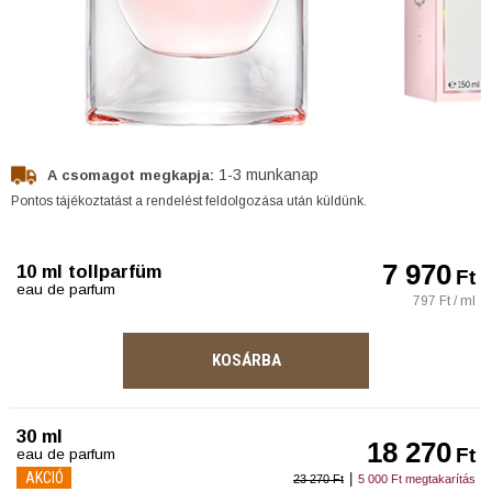
1-3 munkanap
A csomagot megkapja:
Pontos tájékoztatást a rendelést feldolgozása után küldünk.
7 970
10 ml tollparfüm
Ft
eau de parfum
797 Ft / ml
KOSÁRBA
30 ml
18 270
Ft
eau de parfum
AKCIÓ
|
23 270 Ft
5 000 Ft megtakarítás