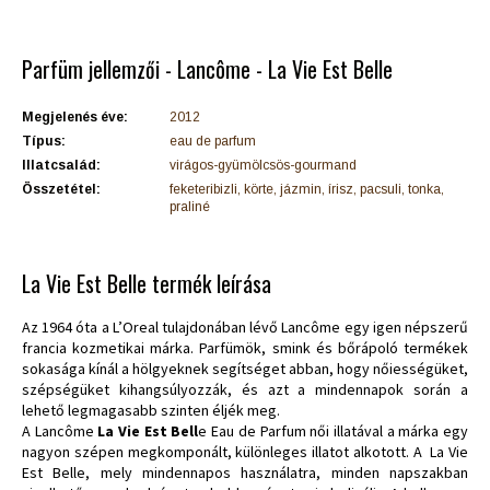
Parfüm jellemzői - Lancôme - La Vie Est Belle
Megjelenés éve:
2012
Típus:
eau de parfum
Illatcsalád:
virágos-gyümölcsös-gourmand
Összetétel:
feketeribizli, körte, jázmin, írisz, pacsuli, tonka,
praliné
La Vie Est Belle termék leírása
Az 1964 óta a L’Oreal tulajdonában lévő Lancôme egy igen népszerű
francia kozmetikai márka. Parfümök, smink és bőrápoló termékek
sokasága kínál a hölgyeknek segítséget abban, hogy nőiességüket,
szépségüket kihangsúlyozzák, és azt a mindennapok során a
lehető legmagasabb szinten éljék meg.
A Lancôme
La Vie Est Bell
e Eau de Parfum női illatával a márka egy
nagyon szépen megkomponált, különleges illatot alkotott. A La Vie
Est Belle, mely mindennapos használatra, minden napszakban