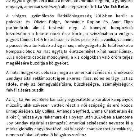
Az egyik legnépszerű illata a neves kozmetikai cégnek, a gyönyörű
mosolyú, amerikai színésznő által népszerűsített
La Vie Est Belle
.
A virágos, gyümölcsös illatkülönlegesség 2012-ben került a
polcokra és Olivier Polge, Dominique Ropion és Anne Flipo
parfümőrök álmait testesíti meg. A könnyed kompozíció
kezdésében a fekete ribizli és a körte, a szívzónában a virágos
jegyek tűnnek fel. A lezárásban az édes praliné és a vanília, valamint
a pacsuli és a tonkabab ad izgalmas, melegséget adó felütéseket a
kompozícióhoz Az illat egyfajta életszemlélet kínál használóinak,
Julia Roberts csodás mosolyával, a kis dolgokban való öröm teljes
megélésére buzdítja a hölgyeket.
A fiatal hölgyeket célozza mega az amerikai színész és énekesnő
Zendaya által reklámozott igen sikeres, friss, nőies és lágy illat az
Idole
, mely az önmegvalósításra, büszkeségre, személyiségünk
felvállalására buzdít.
Az új j La Vie est Belle kampány egyesítette a korábbi kampányok
múzsáit, akik szívesen vettek részt a női szépség és erő közös
ünneplésében. Lily Collins, Amanda Seyfried, Emma Chamberlain és
a két új múzsa Aya Nakamura és Hoyeon után 2024-ben a Lancome
Joy Sunday nigériai származású amerikai színésznőt nevezte ki a
márka globális nagykövetévé, aki büszkén csatlakozott az exkluzív,
nemes célokat képviselő hölgykoszorúhoz.