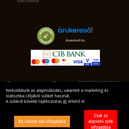
Illatcsaládok
Árukereső.hu
marketplace partner
Weboldalunk az alapműködés, valamint a marketing és
statisztika céljából sütiket használ.
A sütikről bővebb tájékoztatás
itt
érhető el.
A LEGJOBB AJÁNLATAINK AZ ÖN CÍMÉRE!
Csak az
Az összes süti elfogadása
alapvető sütik
elfogadása