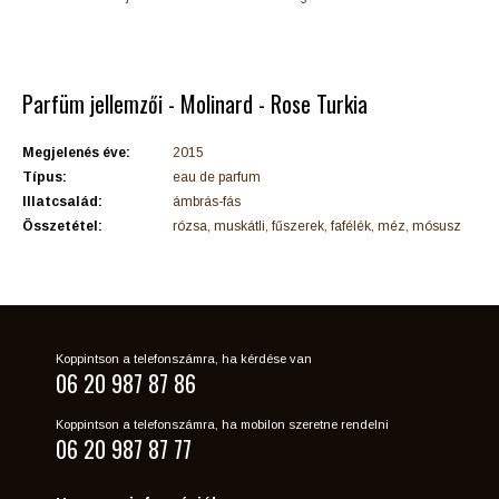
Parfüm jellemzői - Molinard - Rose Turkia
Megjelenés éve:
2015
Típus:
eau de parfum
Illatcsalád:
ámbrás-fás
Összetétel:
rózsa, muskátli, fűszerek, fafélék, méz, mósusz
Koppintson a telefonszámra, ha kérdése van
06 20 987 87 86
Koppintson a telefonszámra, ha mobilon szeretne rendelni
06 20 987 87 77