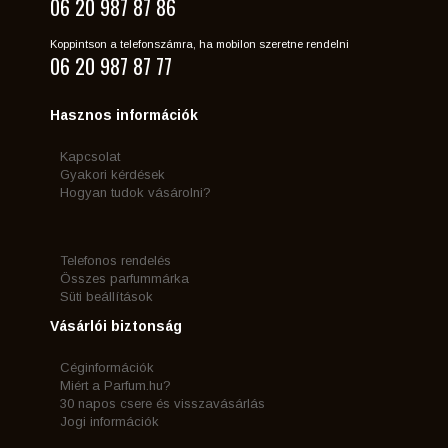
06 20 987 87 86
Koppintson a telefonszámra, ha mobilon szeretne rendelni
06 20 987 87 77
Hasznos információk
Kapcsolat
Gyakori kérdések
Hogyan tudok vásárolni?
Telefonos rendelés
Összes parfummárka
Süti beállítások
Vásárlói biztonság
Céginformációk
Miért a Parfum.hu?
30 napos csere és visszavásárlás
Jogi információk