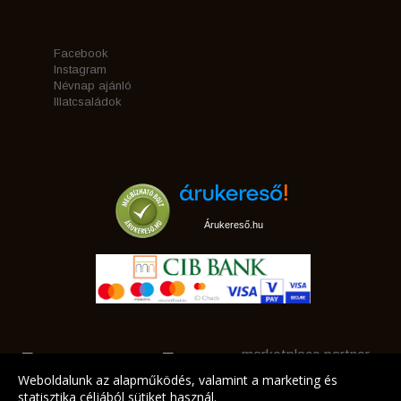
Facebook
Instagram
Névnap ajánló
Illatcsaládok
Árukereső.hu
marketplace partner
Weboldalunk az alapműködés, valamint a marketing és
statisztika céljából sütiket használ.