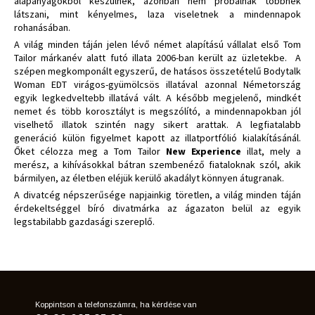
alapanyagokból készülnek, azonban nem próbálnak többnek
látszani, mint kényelmes, laza viseletnek a mindennapok
rohanásában.
A világ minden táján jelen lévő német alapítású vállalat első Tom
Tailor márkanév alatt futó illata 2006-ban került az üzletekbe. A
szépen megkomponált egyszerű, de hatásos összetételű Bodytalk
Woman EDT virágos-gyümölcsös illatával azonnal Németország
egyik legkedveltebb illatává vált. A később megjelenő, mindkét
nemet és több korosztályt is megszólító, a mindennapokban jól
viselhető illatok szintén nagy sikert arattak. A legfiatalabb
generáció külön figyelmet kapott az illatportfólió kialakításánál.
Őket célozza meg a Tom Tailor
New Experience
illat, mely a
merész, a kihívásokkal bátran szembenéző fiataloknak szól, akik
bármilyen, az életben eléjük kerülő akadályt könnyen átugranak.
A divatcég népszerűsége napjainkig töretlen, a világ minden táján
érdekeltséggel bíró divatmárka az ágazaton belül az egyik
legstabilabb gazdasági szereplő.
Koppintson a telefonszámra, ha kérdése van