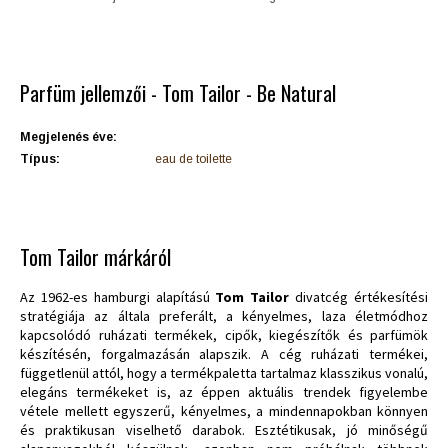
Parfüm jellemzői - Tom Tailor - Be Natural
Megjelenés éve:
Típus:
eau de toilette
Tom Tailor márkáról
Az 1962-es hamburgi alapítású
Tom Tailor
divatcég értékesítési
stratégiája az általa preferált, a kényelmes, laza életmódhoz
kapcsolódó ruházati termékek, cipők, kiegészítők és parfümök
készítésén, forgalmazásán alapszik. A cég ruházati termékei,
függetlenül attól, hogy a termékpaletta tartalmaz klasszikus vonalú,
elegáns termékeket is, az éppen aktuális trendek figyelembe
vétele mellett egyszerű, kényelmes, a mindennapokban könnyen
és praktikusan viselhető darabok. Esztétikusak, jó minőségű