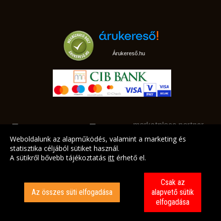
Árukereső.hu
marketplace partner
Weboldalunk az alapműködés, valamint a marketing és
statisztika céljából sütiket használ.
A sütikről bővebb tájékoztatás
itt
érhető el.
A LEGJOBB AJÁNLATAINK AZ ÖN CÍMÉRE!
Csak az
Az összes süti elfogadása
alapvető sütik
elfogadása