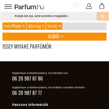
Issey Miyake
újdonság
teszter
SZŰRÉS
ISSEY MIYAKE PARFÜMÖK
Koppintson a telefonszámra, ha kérdése van
06 20 987 87 86
Koppintson a telefonszámra, ha mobilon szeretne rendelni
06 20 987 87 77
Hasznos információk