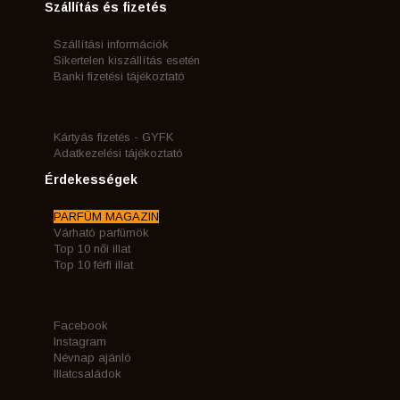
Szállítás és fizetés
Szállítási információk
Sikertelen kiszállítás esetén
Banki fizetési tájékoztató
Kártyás fizetés - GYFK
Adatkezelési tájékoztató
Érdekességek
PARFÜM MAGAZIN
Várható parfümök
Top 10 női illat
Top 10 férfi illat
Facebook
Instagram
Névnap ajánló
Illatcsaládok