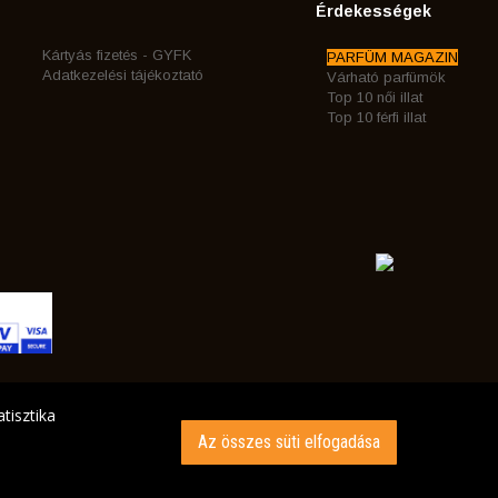
Érdekességek
Kártyás fizetés - GYFK
PARFÜM MAGAZIN
Adatkezelési tájékoztató
Várható parfümök
Top 10 női illat
Top 10 férfi illat
tisztika
Az összes süti elfogadása
INK AZ ÖN CÍMÉRE!