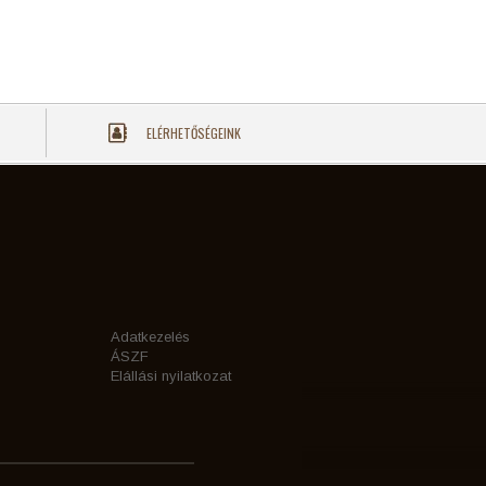
ELÉRHETŐSÉGEINK
Adatkezelés
ÁSZF
Elállási nyilatkozat