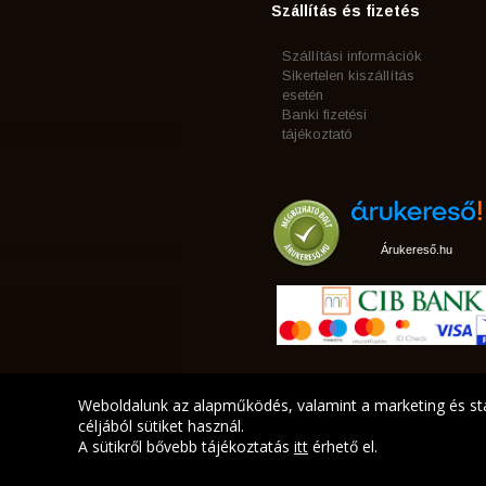
Szállítás és fizetés
Szállítási információk
Sikertelen kiszállítás
esetén
Banki fizetési
tájékoztató
Árukereső.hu
Weboldalunk az alapműködés, valamint a marketing és sta
céljából sütiket használ.
A sütikről bővebb tájékoztatás
itt
érhető el.
A LEGJOBB AJÁNLATA