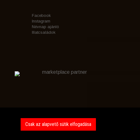
Facebook
Instagram
Névnap ajánló
Illatcsaládok
marketplace partner
Csak az alapvető sütik elfogadása