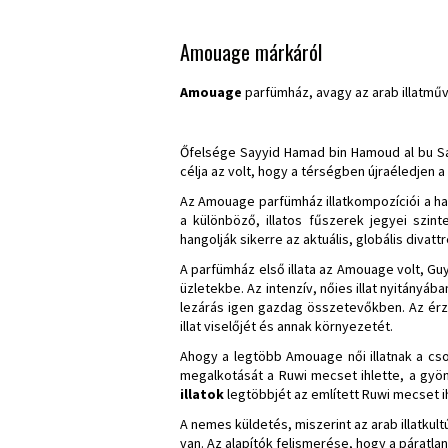
Amouage márkáról
Amouage
parfümház, avagy az arab illatmű
Őfelsége Sayyid Hamad bin Hamoud al bu Sa
célja az volt, hogy a térségben újraéledjen 
Az Amouage parfümház illatkompozíciói a ha
a különböző, illatos fűszerek jegyei szin
hangolják sikerre az aktuális, globális divat
A parfümház első illata az Amouage volt, Gu
üzletekbe. Az intenzív, nőies illat nyitányá
lezárás igen gazdag összetevőkben. Az érzé
illat viselőjét és annak környezetét.
Ahogy a legtöbb Amouage női illatnak a cs
megalkotását a Ruwi mecset ihlette, a gyön
illatok
legtöbbjét az említett Ruwi mecset i
A nemes küldetés, miszerint az arab illatkult
van. Az alapítók felismerése, hogy a páratlan