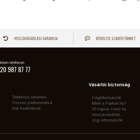
VISSZAVÁSÁRLÁSI GARANCIA
KÉRDEZZE SZAKÉRTŐINKET
eljen telefonon
20 987 87 77
Vásárlói biztonság
Telefonos rendelés
Céginformációk
Összes parfummárka
Miért a Parfum.hu?
Süti beállítások
30 napos csere és
visszavásárlás
Jogi információk