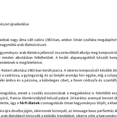
vészet újraéledése
idnak nagy álma vált valóra 1983-ban, amikor Omán szultána megalapítot
a nagymúltú arab illatművészet.
gyományos arab illatokra jellemző összetevőkből alkotja meg kompozícióit
te minden alkotásban fellelhetőek. A kiváló alapanyagokból készült ko
trendeknek is megfeleltetve.
y Robert alkotása 1983-ban került piacra. A sikeres kompozíciót később á
ban a vadrózsa, a gyöngyvirág és az tömjén aromája forr egybe, míg a szívj
ki ámbra és a pézsma, a különleges cibet, a finom cédrusfa és szantálf
omagolása, ennek a csodás esszenciának a megjelenése is felettébb eszt
yörű, francia ólomkristályból készül palack 24 karátos arannyal bevont 
hlette, úgy a
férfi illatok
csomagolásán Oman hagyományos tőrjét, a khanja
úra újra divatba jöjjön, sikeresnek bizonyult, az Amouage luxus parfümház ált
 arab illatvilágot ötvözzék a globális trendekkel, sikerre vitte a hagyomány