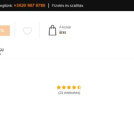
+3620 987 8786
egítünk:
Fizetés és szállítás
A kosár
üres
ÚJ
a
(
21
értékelés)