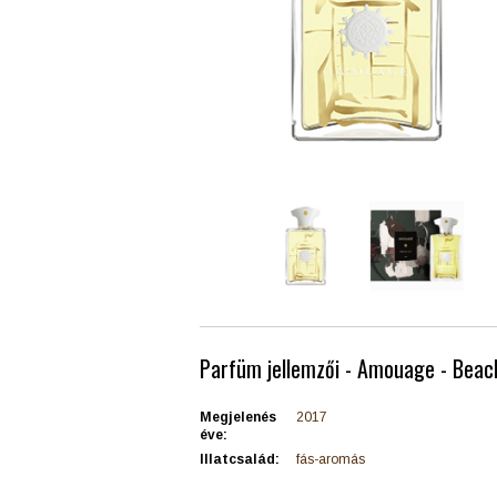
Parfüm jellemzői - Amouage - Beac
Megjelenés
2017
éve:
Illatcsalád:
fás-aromás