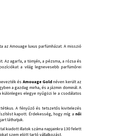
ta az Amouage luxus parfümházat. A misszió
. Az agarfa, a tömjén, a pézsma, a rózsa és
mpozíciókat a világ legnevesebb parfümőrei
tnevezték és
Amouage Gold
néven került az
egyben a gazdag mirha, és a jázmin dominál. A
a különleges elegye nyűgözi le a csodálatos
étikus. A fényűző és tetszetős kivitelezés
díszítést kapott. Érdekesség, hogy míg a
női
rt láthatjuk.
al kiadott illatok száma napjainkra 130 felett
okat szem elött tartó vállalkozást.