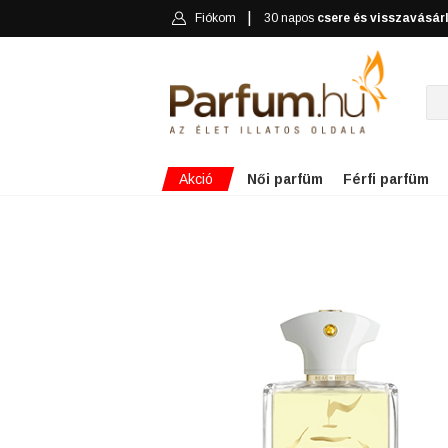
Fiókom
30 napos
csere és visszavásár
Akció
Női parfüm
Férfi parfüm