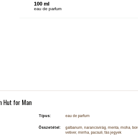
100 ml
eau de parfum
h Hut for Man
Típus:
eau de parfum
Összetétel:
galbanum, narancsvirág, menta, moha, boro
vetiver, mirrha, pacsuli, fás jegyek