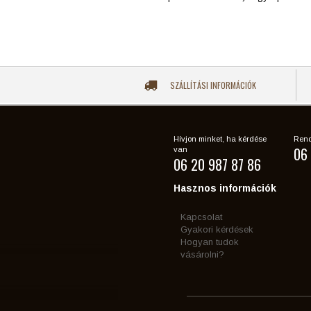
SZÁLLÍTÁSI INFORMÁCIÓK
Hívjon minket, ha kérdése
Rend
06 
van
06 20 987 87 86
Hasznos információk
Kapcsolat
Gyakori kérdések
Hogyan tudok
vásárolni?