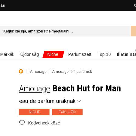
lás
S
Niche
Márkák
Újdonság
Parfümszett
Top 10
Illatmint
Amouage
Amouage férfi parfümök
Beach Hut for Man
Amouage
eau de parfum uraknak
NICHE
EXKLUZÍV
Kedvencek közé