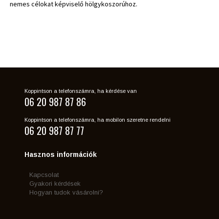
nemes célokat képviselő hölgykoszorúhoz.
Koppintson a telefonszámra, ha kérdése van
06 20 987 87 86
Koppintson a telefonszámra, ha mobilon szeretne rendelni
06 20 987 87 77
Hasznos információk
Kapcsolat
Gyakori kérdések
Hogyan tudok vásárolni?