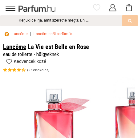
Lancôme
Lancôme női parfümök
Lancôme
La Vie est Belle en Rose
eau de toilette - hölgyeknek
Kedvencek közé
(
27
értékelés)