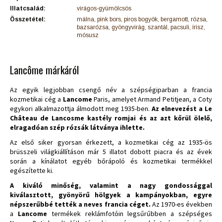
Illatcsalád:
virágos-gyümölcsös
Összetétel:
málna, pink bors, piros bogyók, bergamott, rózsa,
bazsarózsa, gyöngyvirág, szantál, pacsuli, írisz,
mósusz
Lancôme márkáról
Az egyik legjobban csengő név a szépségiparban a francia
kozmetikai cég a
Lancome
Paris, amelyet Armand Petitjean, a Coty
egykori alkalmazottja álmodott meg 1935-ben.
Az elnevezést a Le
Château de Lancosme kastély romjai és az azt kőrül ölelő,
elragadóan szép rózsák látványa ihlette.
Az első siker gyorsan érkezett, a kozmetikai cég az 1935-ös
brüsszeli világkiállításon már 5 illatot dobott piacra és az évek
során a kínálatot egyéb bőrápoló és kozmetikai termékkel
egészítette ki.
A kiváló minőség, valamint a nagy gondossággal
kiválasztott, gyönyörű hölgyek a kampányokban, egyre
népszerűbbé tették a neves francia céget.
Az 1970-es években
a
Lancome
termékek reklámfotóin legsűrűbben a szépséges