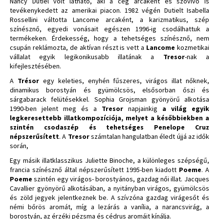
Nancy Dutiel volt látható, aki a cég arcaként és szóvivő is
tevékenykedett az amerikai piacon. 1982 végén Dutielt Isabella
Rossellini váltotta Lancome arcaként, a karizmatikus, szép
színésznő, egyedi vonásait egészen 1996-ig csodálhattuk a
termékeken. Érdekesség, hogy a tehetséges színésznő, nem
csupán reklámozta, de aktívan részt is vett a
Lancome
kozmetikai
vállalat egyik legikonikusabb illatának a
Tresor
-nak a
kifejlesztésében.
A
Trésor
egy keleties, enyhén fűszeres, virágos illat nőknek,
dinamikus borostyán és gyümölcsös, elsősorban őszi és
sárgabarack felütésekkel. Sophia Grojsman gyönyörű alkotása
1990-ben jelent meg és a
Tresor
napjainkig
a világ egyik
legkeresettebb illatkompozíciója, melyet a későbbiekben a
szintén csodaszép és tehetséges Penelope Cruz
népszerűsített
. A
Tresor
számtalan hangulatban éledt újjá az idők
során,
Egy másik illatklasszikus Juliette Binoche, a különleges szépségű,
francia színésznő által népszerűsített 1995-ben kiadott
Poeme
. A
Poeme
szintén egy virágos- borostyános, gazdag női illat. Jacques
Cavallier gyönyörű alkotásában, a nyitányban virágos, gyümölcsös
és zöld jegyek jelentkeznek be. A szívzóna gazdag virágesőt és
némi bőrös aromát, míg a lezárás a vanília, a narancsvirág, a
borostyán, az érzéki pézsma és cédrus aromáit kínálja.