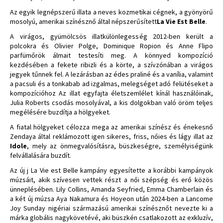
Az egyik legnépszerű illata a neves kozmetikai cégnek, a gyönyörű
mosolyú, amerikai színésznő által népszerűsített
La Vie Est Belle
.
A virágos, gyümölcsös illatkülönlegesség 2012-ben került a
polcokra és Olivier Polge, Dominique Ropion és Anne Flipo
parfümőrök álmait testesíti meg. A könnyed kompozíció
kezdésében a fekete ribizli és a körte, a szívzónában a virágos
jegyek tűnnek fel. A lezárásban az édes praliné és a vanília, valamint
a pacsuli és a tonkabab ad izgalmas, melegséget adó felütéseket a
kompozícióhoz Az illat egyfajta életszemlélet kínál használóinak,
Julia Roberts csodás mosolyával, a kis dolgokban való öröm teljes
megélésére buzdítja a hölgyeket.
A fiatal hölgyeket célozza mega az amerikai színész és énekesnő
Zendaya által reklámozott igen sikeres, friss, nőies és lágy illat az
Idole
, mely az önmegvalósításra, büszkeségre, személyiségünk
felvállalására buzdít.
Az új j La Vie est Belle kampány egyesítette a korábbi kampányok
múzsáit, akik szívesen vettek részt a női szépség és erő közös
ünneplésében. Lily Collins, Amanda Seyfried, Emma Chamberlain és
a két új múzsa Aya Nakamura és Hoyeon után 2024-ben a Lancome
Joy Sunday nigériai származású amerikai színésznőt nevezte ki a
márka globális nagykövetévé, aki büszkén csatlakozott az exkluzív,