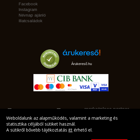
Facebook
Instagram
Névnap ajánló
Illatcsaládok
Árukereső.hu
marketplace partner
Weboldalunk az alapműködés, valamint a marketing és
statisztika céljából sütiket használ.
A sütikről bővebb tájékoztatás
itt
érhető el.
A LEGJOBB AJÁNLATAINK AZ ÖN CÍMÉRE!