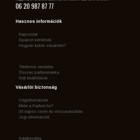
06 20 987 87 77
Hasznos információk
Kapcsolat
Gyakori kérdések
Hogyan tudok vásárolni?
Telefonos rendelés
Összes parfummárka
Süti beállítások
Vásárlói biztonság
Céginformációk
Miért a Parfum.hu?
30 napos csere és visszavásárlás
Jogi információk
Adatkezelés