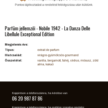
Pontos tájékoztatást a rendelést feldolgozása után küldünk.
Parfüm jellemzői - Nobile 1942 - La Danza Delle
Libellule Exceptional Edition
Megjelenés éve:
Típus:
extrait de parfum
Illatcsalád:
virágos-gyümölcsös-gourmand
Összetétel:
vanília, bergamott, fahéj, cédrus, mósusz, zöld
alma, kakaó
Koppintson a telefonszámra, ha kérdése van
06 20 987 87 86
Koppintson a telefonszámra, ha mobilon szeretne rendelni