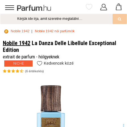
Nobile 1942
Nobile 1942 női parfümök
Nobile 1942
La Danza Delle Libellule Exceptional
Edition
extrait de parfum - hölgyeknek
Kedvencek közé
NICHE
(
6
értékelés)