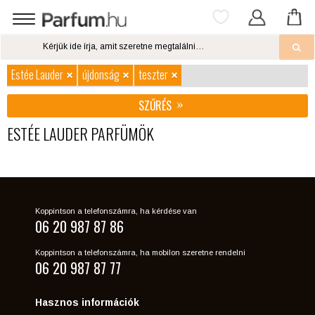
Estée Lauder
újdonság
teszter
SZŰRÉS
ESTÉE LAUDER PARFÜMÖK
Koppintson a telefonszámra, ha kérdése van
06 20 987 87 86
Koppintson a telefonszámra, ha mobilon szeretne rendelni
06 20 987 87 77
Hasznos információk