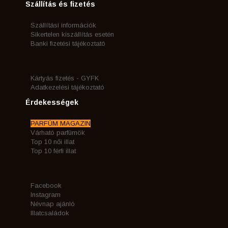
Szállítás és fizetés
Szállítási információk
Sikertelen kiszállítás esetén
Banki fizetési tájékoztató
Kártyás fizetés - GYFK
Adatkezelési tájékoztató
Érdekességek
PARFÜM MAGAZIN
Várható parfümök
Top 10 női illat
Top 10 férfi illat
Facebook
Instagram
Névnap ajánló
Illatcsaládok