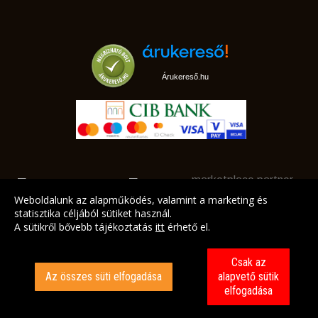
Árukereső.hu
marketplace partner
Weboldalunk az alapműködés, valamint a marketing és
statisztika céljából sütiket használ.
A sütikről bővebb tájékoztatás
itt
érhető el.
A LEGJOBB AJÁNLATAINK AZ ÖN CÍMÉRE!
Csak az
Az összes süti elfogadása
alapvető sütik
elfogadása