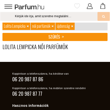
Lolita Lempicka
női parfümök
újdonság
SZŰRÉS
LOLITA LEMPICKA NŐI PARFÜMÖK
Koppintson a telefonszámra, ha kérdése van
06 20 987 87 86
Koppintson a telefonszámra, ha mobilon szeretne rendelni
06 20 987 87 77
Hasznos információk