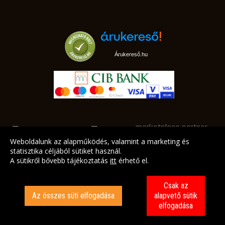
Árukereső.hu
marketplace partner
Weboldalunk az alapműködés, valamint a marketing és
statisztika céljából sütiket használ.
A sütikről bővebb tájékoztatás
itt
érhető el.
A LEGJOBB AJÁNLATAINK AZ ÖN CÍMÉRE!
Csak az
Az összes süti elfogadása
alapvető sütik
elfogadása