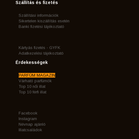
Szállítás és fizetés
Szállítási információk
Sikertelen kiszállítás esetén
Banki fizetési tájékoztató
Kártyás fizetés - GYFK
Adatkezelési tájékoztató
Érdekességek
PARFÜM MAGAZIN
Várható parfümök
Top 10 női illat
Top 10 férfi illat
Facebook
Instagram
Névnap ajánló
Illatcsaládok