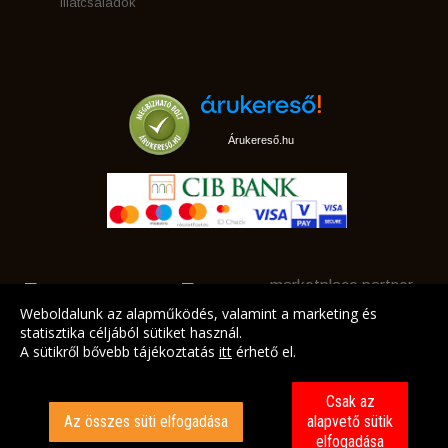
Illatcsaládok
Árukereső.hu
marketplace partner
Weboldalunk az alapműködés, valamint a marketing és
statisztika céljából sütiket használ.
A sütikről bővebb tájékoztatás
itt
érhető el.
A LEGJOBB AJÁNLATAINK AZ ÖN CÍMÉRE!
Csak az
Az összes süti elfogadása
alapvető sütik
elfogadása