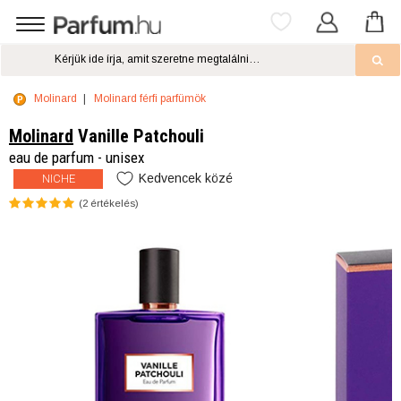
Molinard
Molinard férfi parfümök
Molinard
Vanille Patchouli
eau de parfum - unisex
Kedvencek közé
NICHE
(
2
értékelés)