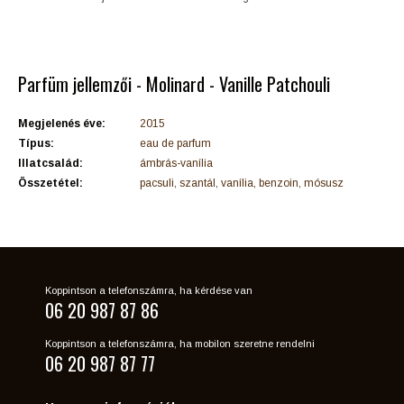
Parfüm jellemzői - Molinard - Vanille Patchouli
Megjelenés éve:
2015
Típus:
eau de parfum
Illatcsalád:
ámbrás-vanília
Összetétel:
pacsuli, szantál, vanília, benzoin, mósusz
Koppintson a telefonszámra, ha kérdése van
06 20 987 87 86
Koppintson a telefonszámra, ha mobilon szeretne rendelni
06 20 987 87 77